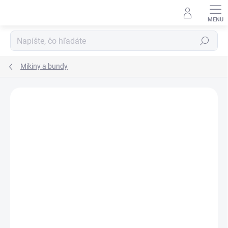
Prejsť
na
obsah
Hľadať
Mikiny a bundy
ZNAČKA:
VENUM