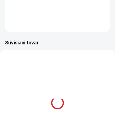
−
+
Pridať do košíka
OPÝTAŤ SA
STRÁŽIŤ
Súvisiaci tovar
AKCIA
SKLADOM
Namman MUAY Active
krém 100g