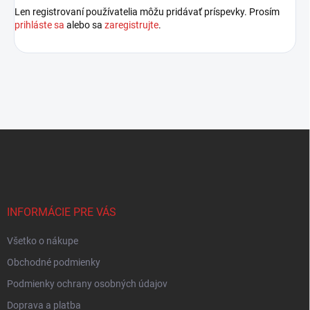
Len registrovaní používatelia môžu pridávať príspevky. Prosím
prihláste sa
alebo sa
zaregistrujte
.
Z
á
p
ä
t
i
INFORMÁCIE PRE VÁS
e
Všetko o nákupe
Obchodné podmienky
Podmienky ochrany osobných údajov
Doprava a platba