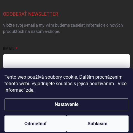
ODOBERAŤ NEWSLETTER
Vložte svoj e-mail a my Vám budeme zasielať informácie o nových
produktoch na našom e-shope.
EMAIL
Tento web používá soubory cookie. Dalším procházením
Vložením e-mailu súhlasíte s
podmienkami ochrany osobných údajov
tohoto webu vyjadřujete souhlas s jejich používáním.. Více
Prihlásiť sa
informací
zde
.
Nastavenie
Copyright 2026
ProFighters
. Všetky práva vyhradené.
Upraviť nastavenie
cookies
Odmietnuť
Súhlasím
Vytvoril Shoptet