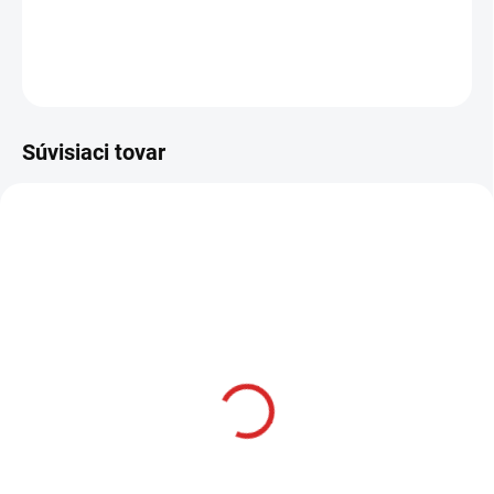
−
+
Pridať do košíka
OPÝTAŤ SA
STRÁŽIŤ
Súvisiaci tovar
AKCIA
SKLADOM
Namman MUAY Active
krém 100g
€12,99