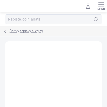
Prejsť
na
obsah
Hľadať
Šortky, tepláky a legíny
ZNAČKA:
VENUM