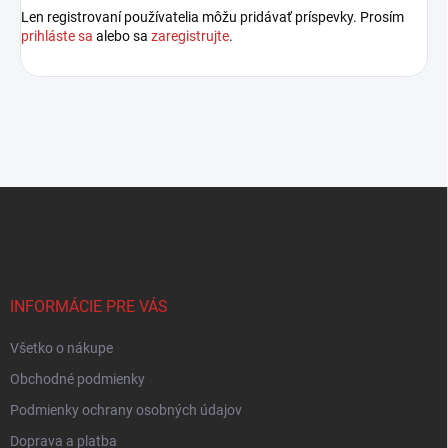
Len registrovaní používatelia môžu pridávať príspevky. Prosím
prihláste sa
alebo sa
zaregistrujte
.
Z
á
p
ä
t
i
INFORMÁCIE PRE VÁS
e
Všetko o nákupe
Obchodné podmienky
Podmienky ochrany osobných údajov
Doprava a platba