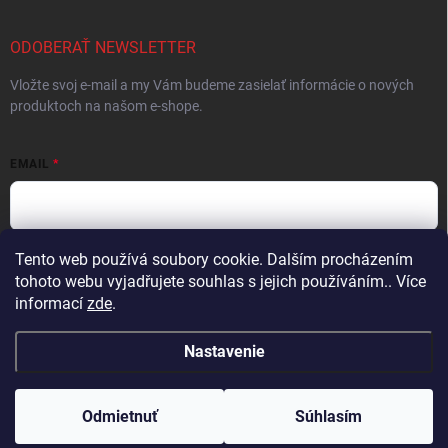
ODOBERAŤ NEWSLETTER
Vložte svoj e-mail a my Vám budeme zasielať informácie o nových
produktoch na našom e-shope.
EMAIL
Tento web používá soubory cookie. Dalším procházením
Vložením e-mailu súhlasíte s
podmienkami ochrany osobných údajov
tohoto webu vyjadřujete souhlas s jejich používáním.. Více
Prihlásiť sa
informací
zde
.
Nastavenie
Copyright 2026
ProFighters
. Všetky práva vyhradené.
Upraviť nastavenie
cookies
Odmietnuť
Súhlasím
Vytvoril Shoptet