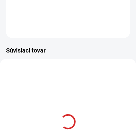
−
+
Pridať do košíka
OPÝTAŤ SA
STRÁŽIŤ
Súvisiaci tovar
AKCIA
SKLADOM
Namman MUAY Active
krém 100g