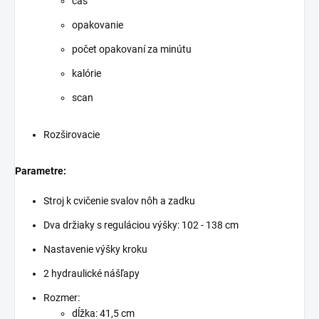
čas
opakovanie
počet opakovaní za minútu
kalórie
scan
Rozširovacie
Parametre:
Stroj k cvičenie svalov nôh a zadku
Dva držiaky s reguláciou výšky: 102 - 138 cm
Nastavenie výšky kroku
2 hydraulické nášľapy
Rozmer:
dĺžka: 41,5 cm