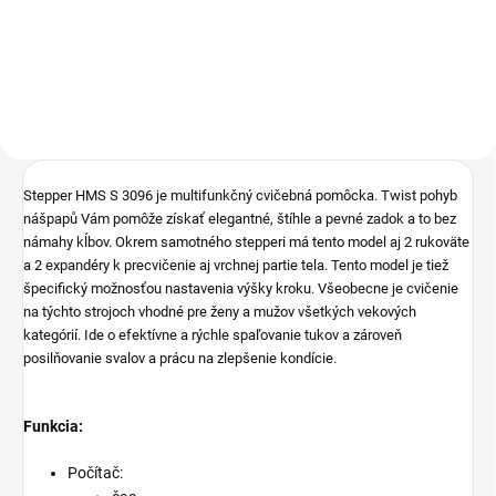
Do košíka
Stepper HMS S 3096 je multifunkčný cvičebná pomôcka. Twist pohyb
nášpapů Vám pomôže získať elegantné, štíhle a pevné zadok a to bez
námahy kĺbov. Okrem samotného stepperi má tento model aj 2 rukoväte
a 2 expandéry k precvičenie aj vrchnej partie tela. Tento model je tiež
špecifický možnosťou nastavenia výšky kroku. Všeobecne je cvičenie
na týchto strojoch vhodné pre ženy a mužov všetkých vekových
kategórií. Ide o efektívne a rýchle spaľovanie tukov a zároveň
posilňovanie svalov a prácu na zlepšenie kondície.
Funkcia:
Počítač: