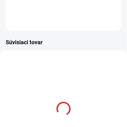
DETAILNÉ INFORMÁCIE
OPÝTAŤ SA
STRÁŽIŤ
Súvisiaci tovar
AKCIA
SKLADOM
Namman MUAY Active
krém 100g
€12,99