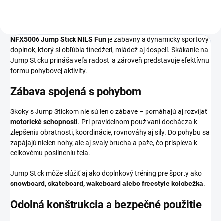
NFX5006 Jump Stick NILS Fun
je zábavný a dynamický športový
doplnok, ktorý si obľúbia tínedžeri, mládež aj dospelí. Skákanie na
Jump Sticku prináša veľa radosti a zároveň predstavuje efektívnu
formu pohybovej aktivity.
Zábava spojená s pohybom
Skoky s Jump Stickom nie sú len o zábave – pomáhajú aj rozvíjať
motorické schopnosti
. Pri pravidelnom používaní dochádza k
zlepšeniu obratnosti, koordinácie, rovnováhy aj sily. Do pohybu sa
zapájajú nielen nohy, ale aj svaly brucha a paže, čo prispieva k
celkovému posilneniu tela.
Jump Stick môže slúžiť aj ako doplnkový tréning pre športy ako
snowboard, skateboard, wakeboard alebo freestyle kolobežka
.
Odolná konštrukcia a bezpečné použitie