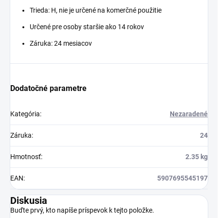
Trieda: H, nie je určené na komerčné použitie
Určené pre osoby staršie ako 14 rokov
Záruka: 24 mesiacov
Dodatočné parametre
Kategória
:
Nezaradené
Záruka
:
24
Hmotnosť
:
2.35 kg
EAN
:
5907695545197
Diskusia
Buďte prvý, kto napíše príspevok k tejto položke.