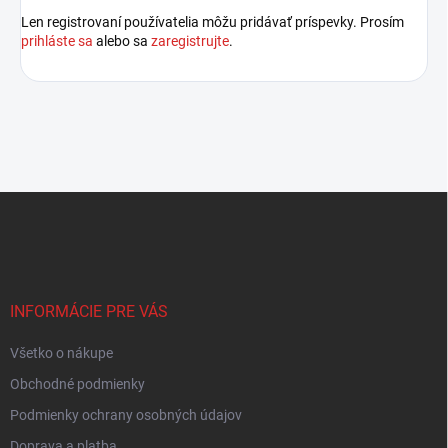
Len registrovaní používatelia môžu pridávať príspevky. Prosím
prihláste sa
alebo sa
zaregistrujte
.
Z
á
p
ä
t
i
INFORMÁCIE PRE VÁS
e
Všetko o nákupe
Obchodné podmienky
Podmienky ochrany osobných údajov
Doprava a platba