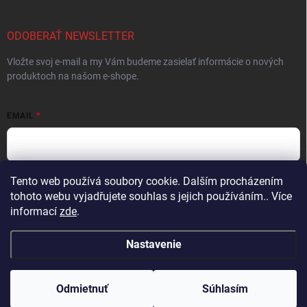
ODOBERAŤ NEWSLETTER
Vložte svoj e-mail a my Vám budeme zasielať informácie o nových
produktoch na našom e-shope.
EMAIL
Tento web používá soubory cookie. Dalším procházením
Vložením e-mailu súhlasíte s
podmienkami ochrany osobných údajov
tohoto webu vyjadřujete souhlas s jejich používáním.. Více
Prihlásiť sa
informací
zde
.
Nastavenie
Copyright 2026
ProFighters
. Všetky práva vyhradené.
Upraviť nastavenie
cookies
Odmietnuť
Súhlasím
Vytvoril Shoptet