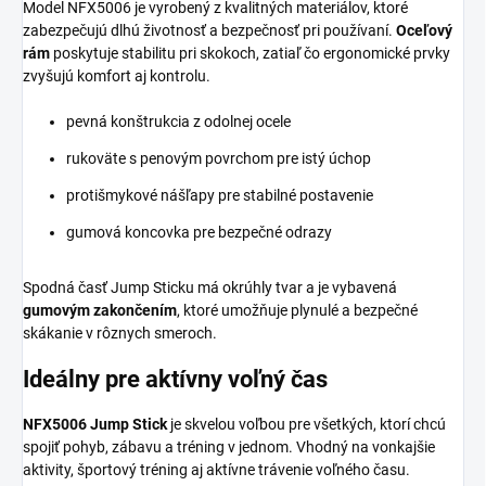
Model NFX5006 je vyrobený z kvalitných materiálov, ktoré
zabezpečujú dlhú životnosť a bezpečnosť pri používaní.
Oceľový
rám
poskytuje stabilitu pri skokoch, zatiaľ čo ergonomické prvky
zvyšujú komfort aj kontrolu.
pevná konštrukcia z odolnej ocele
rukoväte s penovým povrchom pre istý úchop
protišmykové nášľapy pre stabilné postavenie
gumová koncovka pre bezpečné odrazy
Spodná časť Jump Sticku má okrúhly tvar a je vybavená
gumovým zakončením
, ktoré umožňuje plynulé a bezpečné
skákanie v rôznych smeroch.
Ideálny pre aktívny voľný čas
NFX5006 Jump Stick
je skvelou voľbou pre všetkých, ktorí chcú
spojiť pohyb, zábavu a tréning v jednom. Vhodný na vonkajšie
aktivity, športový tréning aj aktívne trávenie voľného času.