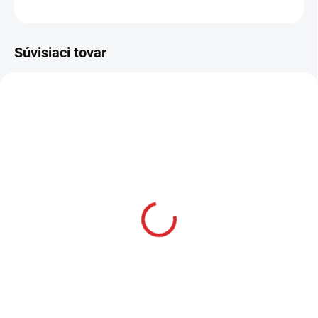
OPÝTAŤ SA
STRÁŽIŤ
Súvisiaci tovar
AKCIA
SKLADOM
Namman MUAY Active
krém 100g
€12,99
Do košíka