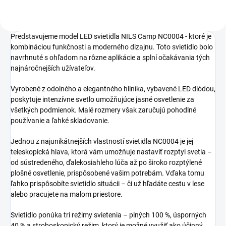
Predstavujeme model LED svietidla NILS Camp NC0004 - ktoré je
kombináciou funkčnosti a moderného dizajnu. Toto svietidlo bolo
navrhnuté s ohľadom na rôzne aplikácie a splní očakávania tých
najnáročnejších užívateľov.
Vyrobené z odolného a elegantného hliníka, vybavené LED diódou,
poskytuje intenzívne svetlo umožňujúce jasné osvetlenie za
všetkých podmienok. Malé rozmery však zaručujú pohodlné
používanie a ľahké skladovanie.
Jednou z najunikátnejších vlastností svietidla NC0004 je jej
teleskopická hlava, ktorá vám umožňuje nastaviť rozptyl svetla –
od sústredeného, ďalekosiahleho lúča až po široko rozptýlené
plošné osvetlenie, prispôsobené vašim potrebám. Vďaka tomu
ľahko prispôsobíte svietidlo situácii – či už hľadáte cestu v lese
alebo pracujete na malom priestore.
Svietidlo ponúka tri režimy svietenia – plných 100 %, úsporných
40 % a stroboskopický režim, ktorý je možné využiť ako účinný