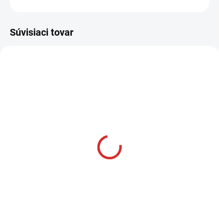
OPÝTAŤ SA
STRÁŽIŤ
Súvisiaci tovar
AKCIA
SKLADOM
Namman MUAY Active
krém 100g
€12,99
Do košíka