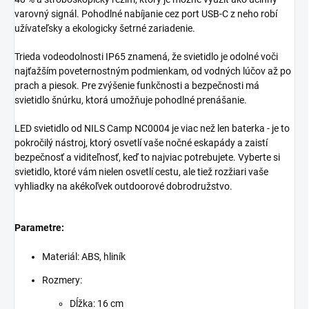
varovný signál. Pohodlné nabíjanie cez port USB-C z neho robí
užívateľsky a ekologicky šetrné zariadenie.
Trieda vodeodolnosti IP65 znamená, že svietidlo je odolné voči
najťažším poveternostným podmienkam, od vodných lúčov až po
prach a piesok. Pre zvýšenie funkčnosti a bezpečnosti má
svietidlo šnúrku, ktorá umožňuje pohodlné prenášanie.
LED svietidlo od NILS Camp NC0004 je viac než len baterka - je to
pokročilý nástroj, ktorý osvetlí vaše nočné eskapády a zaistí
bezpečnosť a viditeľnosť, keď to najviac potrebujete. Vyberte si
svietidlo, ktoré vám nielen osvetlí cestu, ale tiež rozžiari vaše
vyhliadky na akékoľvek outdoorové dobrodružstvo.
Parametre:
Materiál: ABS, hliník
Rozmery:
Dĺžka: 16 cm