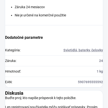
Záruka 24 mesiacov
Nie je určené na komerčné použitie
Dodatočné parametre
Kategória
:
Svietidlá, baterky, čelovky
Záruka
:
24
Hmotnosť
:
1 kg
EAN
:
5907695555592
Diskusia
Buďte prvý, kto napíše príspevok k tejto položke.
Len registrovaní používatelia môžu pridávať príspevky. Prosím