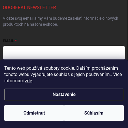
ODOBERAŤ NEWSLETTER
Vložte svoj e-mail a my Vám budeme zasielať informácie o nových
produktoch na našom e-shope.
EMAIL
Tento web používá soubory cookie. Dalším procházením
Vložením e-mailu súhlasíte s
podmienkami ochrany osobných údajov
tohoto webu vyjadřujete souhlas s jejich používáním.. Více
Prihlásiť sa
informací
zde
.
Nastavenie
Copyright 2026
ProFighters
. Všetky práva vyhradené.
Upraviť nastavenie
cookies
Odmietnuť
Súhlasím
Vytvoril Shoptet