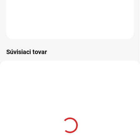
−
+
Pridať do košíka
OPÝTAŤ SA
STRÁŽIŤ
Súvisiaci tovar
AKCIA
SKLADOM
Namman MUAY Active
krém 100g