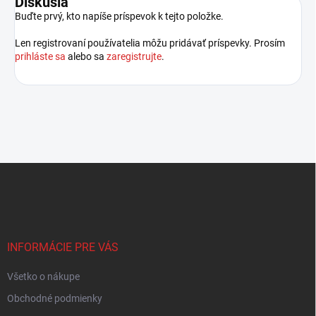
Diskusia
Buďte prvý, kto napíše príspevok k tejto položke.
Len registrovaní používatelia môžu pridávať príspevky. Prosím
prihláste sa
alebo sa
zaregistrujte
.
Z
á
p
ä
t
i
INFORMÁCIE PRE VÁS
e
Všetko o nákupe
Obchodné podmienky