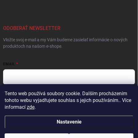
ODOBERAŤ NEWSLETTER
Vložte svoj e-mail a my Vám budeme zasielať informácie o nových
produktoch na našom e-shope.
EMAIL
Tento web používá soubory cookie. Dalším procházením
Vložením e-mailu súhlasíte s
podmienkami ochrany osobných údajov
tohoto webu vyjadřujete souhlas s jejich používáním.. Více
Prihlásiť sa
informací
zde
.
Nastavenie
Copyright 2026
ProFighters
. Všetky práva vyhradené.
Upraviť nastavenie