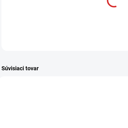
DETA
Súvisiaci tovar
AKCIA
SKLADOM
Namman