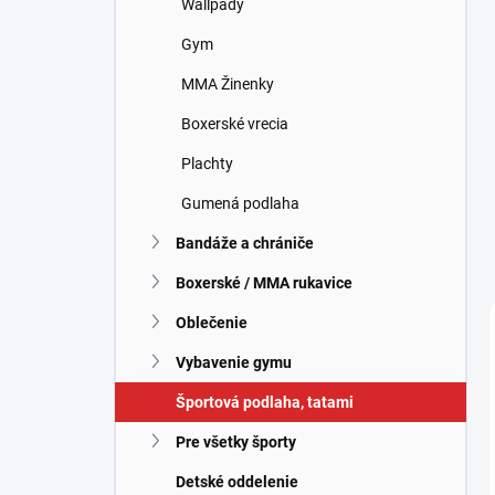
Wallpady
e
l
Gym
MMA Žinenky
Boxerské vrecia
Plachty
Gumená podlaha
Bandáže a chrániče
Boxerské / MMA rukavice
Oblečenie
Vybavenie gymu
Športová podlaha, tatami
Pre všetky športy
Detské oddelenie