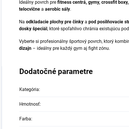
Ideálny povrch pre
fitness centrá, gymy, crossfit boxy
telocvične
a
aerobic sály
.
Na
odkladacie plochy pre činky
a
pod posilňovacie st
dosky špeciál
, ktoré spoľahlivo chránia existujúcu po
Vyberte si profesionálny športový povrch, ktorý komb
dizajn
– ideálny pre každý gym aj fight zónu.
Dodatočné parametre
Kategória
:
Hmotnosť
:
Farba
: