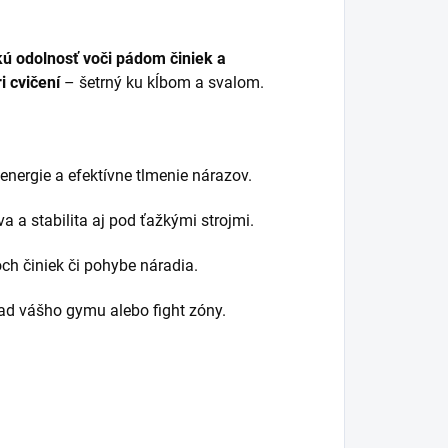
ú odolnosť voči pádom činiek a
 cvičení
– šetrný ku kĺbom a svalom.
nergie a efektívne tlmenie nárazov.
 a stabilita aj pod ťažkými strojmi.
och činiek či pohybe náradia.
ľad vášho gymu alebo fight zóny.