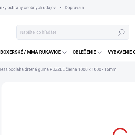
nky ochrany osobných údajov
Doprava a platba
Všeobecné podm
Hľadať
BOXERSKÉ / MMA RUKAVICE
OBLEČENIE
VYBAVENIE 
ness podlaha drtená guma PUZZLE čierna 1000 x 1000 - 16mm
ZNAČKA:
REGARD
€3
Jedn
SKL
cena