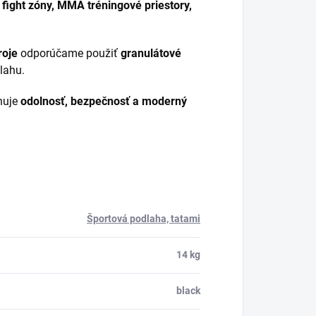
, fight zóny, MMA tréningové priestory,
roje
odporúčame použiť
granulátové
dlahu.
inuje
odolnosť, bezpečnosť a moderný
Športová podlaha, tatami
14 kg
black