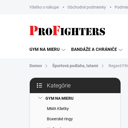
Prejsť
Všetko o nákupe
Obchodné podmienky
Podmie
na
obsah
GYM NA MIERU
BANDÁŽE A CHRÁNIČE
Domov
Športová podlaha, tatami
Regard Fit
B
Kategórie
o
Preskočiť
č
kategórie
n
GYM NA MIERU
ý
MMA Klietky
p
a
Boxerské ringy
n