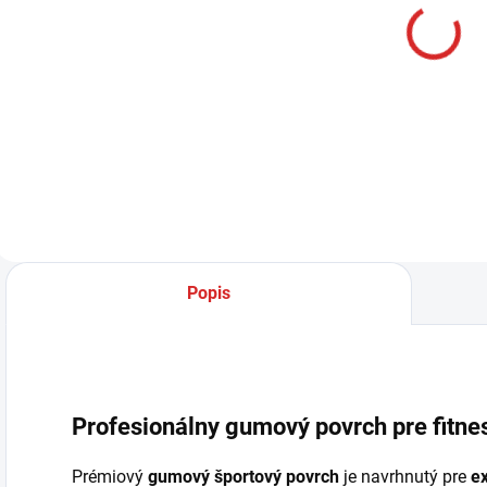
MUAY Active
krém 100g
€12,99
Do košíka
Popis
Profesionálny gumový povrch pre fitnes
Prémiový
gumový športový povrch
je navrhnutý pre
e