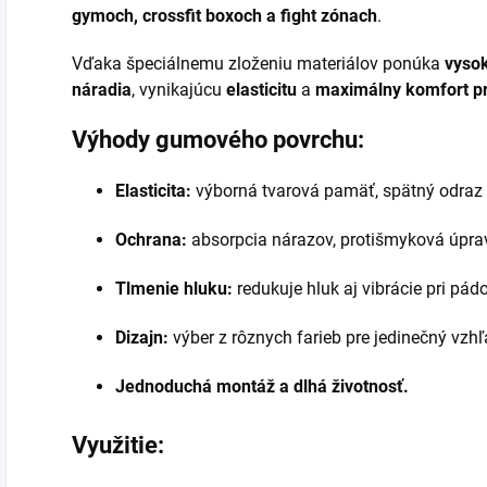
gymoch, crossfit boxoch a fight zónach
.
Vďaka špeciálnemu zloženiu materiálov ponúka
vysok
náradia
, vynikajúcu
elasticitu
a
maximálny komfort pri
Výhody gumového povrchu:
Elasticita:
výborná tvarová pamäť, spätný odraz e
Ochrana:
absorpcia nárazov, protišmyková úprava
Tlmenie hluku:
redukuje hluk aj vibrácie pri pád
Dizajn:
výber z rôznych farieb pre jedinečný vzh
Jednoduchá montáž a dlhá životnosť.
Využitie: