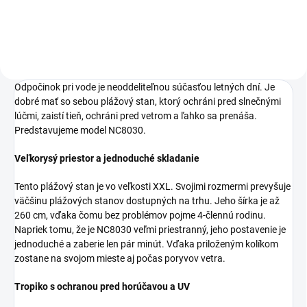
Odpočinok pri vode je neoddeliteľnou súčasťou letných dní. Je
dobré mať so sebou plážový stan, ktorý ochráni pred slnečnými
lúčmi, zaistí tieň, ochráni pred vetrom a ľahko sa prenáša.
Predstavujeme model NC8030.
Veľkorysý priestor a jednoduché skladanie
Tento plážový stan je vo veľkosti XXL. Svojimi rozmermi prevyšuje
väčšinu plážových stanov dostupných na trhu. Jeho šírka je až
260 cm, vďaka čomu bez problémov pojme 4-člennú rodinu.
Napriek tomu, že je NC8030 veľmi priestranný, jeho postavenie je
jednoduché a zaberie len pár minút. Vďaka priloženým kolíkom
zostane na svojom mieste aj počas poryvov vetra.
Tropiko s ochranou pred horúčavou a UV