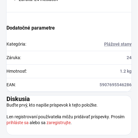
Dodatočné parametre
Kategória
:
Plážové stany
Záruka
:
24
Hmotnosť
:
1.2 kg
EAN
:
5907695546286
Diskusia
Buďte prvý, kto napíše príspevok k tejto položke.
Len registrovaní používatelia môžu pridávať príspevky. Prosím
prihláste sa
alebo sa
zaregistrujte
.