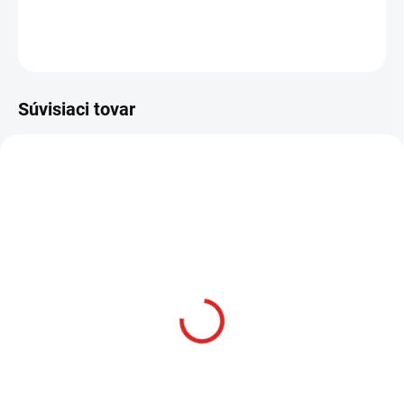
DETAILNÉ INFORMÁCIE
OPÝTAŤ SA
STRÁŽIŤ
Súvisiaci tovar
AKCIA
SKLADOM
Namman MUAY Active
krém 100g
€12,99
Do košíka