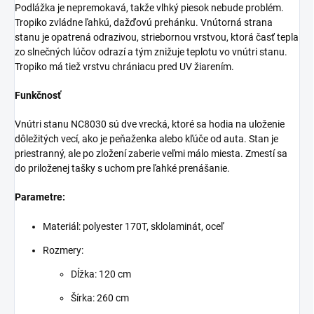
Podlážka je nepremokavá, takže vlhký piesok nebude problém.
Tropiko zvládne ľahkú, dažďovú prehánku. Vnútorná strana
stanu je opatrená odrazivou, striebornou vrstvou, ktorá časť tepla
zo slnečných lúčov odrazí a tým znižuje teplotu vo vnútri stanu.
Tropiko má tiež vrstvu chrániacu pred UV žiarením.
Funkčnosť
Vnútri stanu NC8030 sú dve vrecká, ktoré sa hodia na uloženie
dôležitých vecí, ako je peňaženka alebo kľúče od auta. Stan je
priestranný, ale po zložení zaberie veľmi málo miesta. Zmestí sa
do priloženej tašky s uchom pre ľahké prenášanie.
Parametre:
Materiál: polyester 170T, sklolaminát, oceľ
Rozmery:
Dĺžka: 120 cm
Šírka: 260 cm