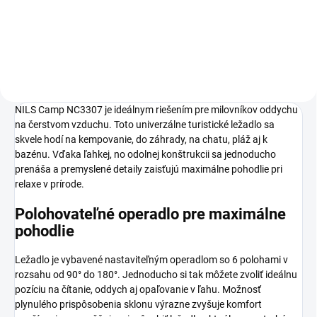
Do košíka
NILS Camp NC3307 je ideálnym riešením pre milovníkov oddychu
na čerstvom vzduchu. Toto univerzálne turistické ležadlo sa
skvele hodí na kempovanie, do záhrady, na chatu, pláž aj k
bazénu. Vďaka ľahkej, no odolnej konštrukcii sa jednoducho
prenáša a premyslené detaily zaisťujú maximálne pohodlie pri
relaxe v prírode.
Polohovateľné operadlo pre maximálne
pohodlie
Ležadlo je vybavené nastaviteľným operadlom so 6 polohami v
rozsahu od 90° do 180°. Jednoducho si tak môžete zvoliť ideálnu
pozíciu na čítanie, oddych aj opaľovanie v ľahu. Možnosť
plynulého prispôsobenia sklonu výrazne zvyšuje komfort