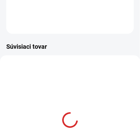
DETAILNÉ INFORMÁCIE
OPÝTAŤ SA
STRÁŽIŤ
Súvisiaci tovar
AKCIA
SKLADOM
Namman MUAY Active
krém 100g
€12,99