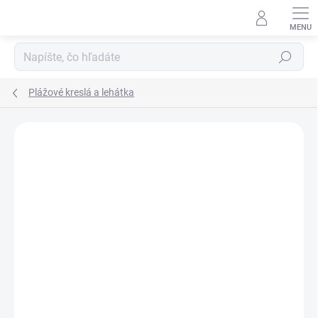
Prejsť
na
obsah
Hľadať
Plážové kreslá a lehátka
ZNAČKA:
NILS CAMP