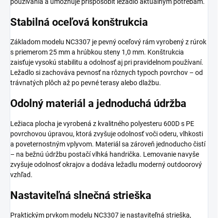
používania a umožňuje prispôsobiť ležadlo aktuálnym potrebám.
Stabilná oceľová konštrukcia
Základom modelu NC3307 je pevný oceľový rám vyrobený z rúrok
s priemerom 25 mm a hrúbkou steny 1,0 mm. Konštrukcia
zaisťuje vysokú stabilitu a odolnosť aj pri pravidelnom používaní.
Ležadlo si zachováva pevnosť na rôznych typoch povrchov – od
trávnatých plôch až po pevné terasy alebo dlažbu.
Odolný materiál a jednoduchá údržba
Ležiaca plocha je vyrobená z kvalitného polyesteru 600D s PE
povrchovou úpravou, ktorá zvyšuje odolnosť voči oderu, vlhkosti
a poveternostným vplyvom. Materiál sa zároveň jednoducho čistí
– na bežnú údržbu postačí vlhká handrička. Lemovanie navyše
zvyšuje odolnosť okrajov a dodáva ležadlu moderný outdoorový
vzhľad.
Nastaviteľná slnečná strieška
Praktickým prvkom modelu NC3307 je nastaviteľná strieška,