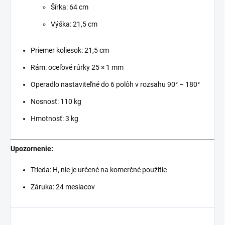
Šírka: 64 cm
Výška: 21,5 cm
Priemer koliesok: 21,5 cm
Rám: oceľové rúrky 25 × 1 mm
Operadlo nastaviteľné do 6 polôh v rozsahu 90° – 180°
Nosnosť: 110 kg
Hmotnosť: 3 kg
Upozornenie:
Trieda: H, nie je určené na komerčné použitie
Záruka: 24 mesiacov