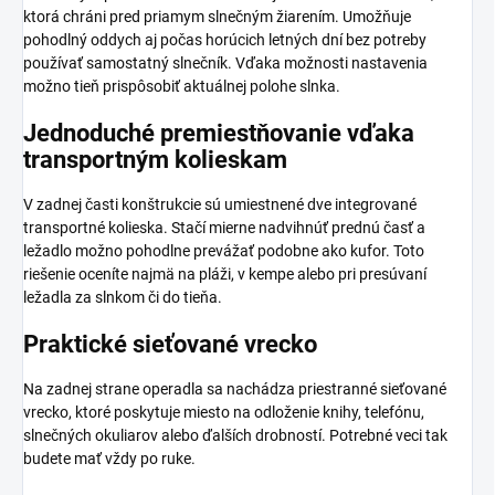
ktorá chráni pred priamym slnečným žiarením. Umožňuje
pohodlný oddych aj počas horúcich letných dní bez potreby
používať samostatný slnečník. Vďaka možnosti nastavenia
možno tieň prispôsobiť aktuálnej polohe slnka.
Jednoduché premiestňovanie vďaka
transportným kolieskam
V zadnej časti konštrukcie sú umiestnené dve integrované
transportné kolieska. Stačí mierne nadvihnúť prednú časť a
ležadlo možno pohodlne prevážať podobne ako kufor. Toto
riešenie oceníte najmä na pláži, v kempe alebo pri presúvaní
ležadla za slnkom či do tieňa.
Praktické sieťované vrecko
Na zadnej strane operadla sa nachádza priestranné sieťované
vrecko, ktoré poskytuje miesto na odloženie knihy, telefónu,
slnečných okuliarov alebo ďalších drobností. Potrebné veci tak
budete mať vždy po ruke.