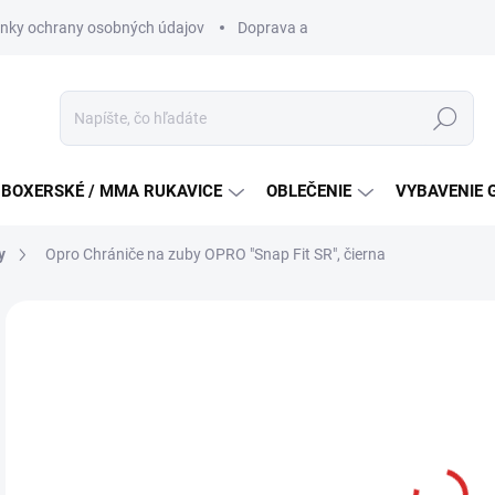
nky ochrany osobných údajov
Doprava a platba
Všeobecné podm
Hľadať
BOXERSKÉ / MMA RUKAVICE
OBLEČENIE
VYBAVENIE 
y
Opro Chrániče na zuby OPRO "Snap Fit SR", čierna
ZNAČKA:
OPRO
€8
Jedn
VY
cena
DETA