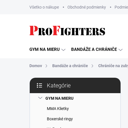
Prejsť
Všetko o nákupe
Obchodné podmienky
Podmie
na
obsah
GYM NA MIERU
BANDÁŽE A CHRÁNIČE
Domov
Bandáže a chrániče
Chrániče na zub
B
Kategórie
o
Preskočiť
č
kategórie
n
GYM NA MIERU
ý
MMA Klietky
p
a
Boxerské ringy
n