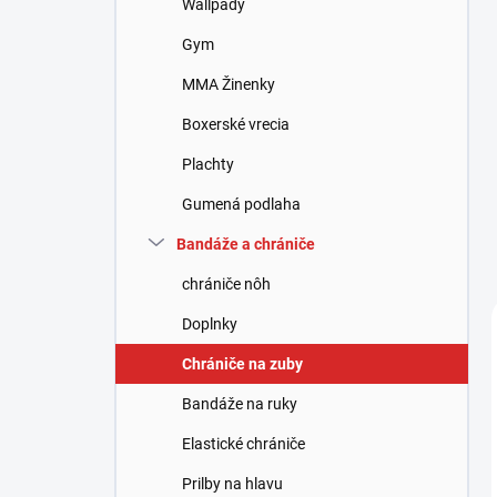
Wallpady
e
l
Gym
MMA Žinenky
Boxerské vrecia
Plachty
Gumená podlaha
Bandáže a chrániče
chrániče nôh
Doplnky
Chrániče na zuby
Bandáže na ruky
Elastické chrániče
Prilby na hlavu