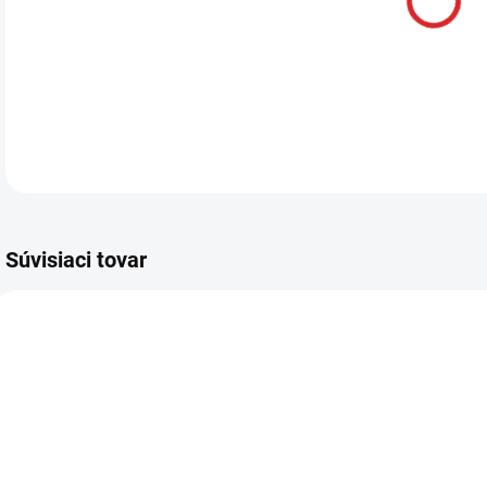
Súvisiaci tovar
AKCIA
SKLADOM
Namman