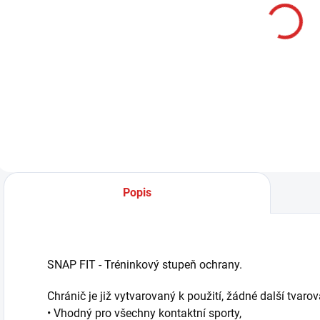
MUAY Active
krém 100g
€12,99
Do košíka
Popis
SNAP FIT - Tréninkový stupeň ochrany.
Chránič je již vytvarovaný k použití, žádné další tvarov
• Vhodný pro všechny kontaktní sporty,