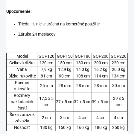
Upozornenie:
Trieda: H, nie je určená na komerčné použitie
Záruka 24 mesiacov
Model
GOP120
GOP150
GOP180
GOP200
GOP220
Celková dĺžka
120 cm
150 cm
180 cm
200 cm
220 cm
Váha
7,9 kg
12,9 kg
14,0 kg
16,2 kg
20,0 kg
Dĺžka rukoväte
81 cm
90 cm
108 cm
114 cm
134 cm
Priemer
25 mm
28 mm
28 mm
28 mm
30 mm
rukoväte
Rozmery
17,5 x 5
39 x 5
nakladacích
27 x 5 cm
32 x 5 cm
39 x 5 cm
cm
cm
častí
Šírka zarážok
2 cm
3 cm
4 cm
4 cm
4 cm
závažia
Nosnosť
130 kg
150 kg
160 kg
180 kg
250 kg