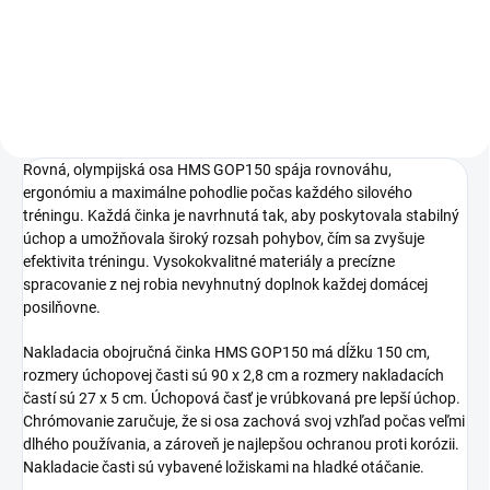
Do košíka
Rovná, olympijská osa HMS GOP150 spája rovnováhu,
ergonómiu a maximálne pohodlie počas každého silového
tréningu. Každá činka je navrhnutá tak, aby poskytovala stabilný
úchop a umožňovala široký rozsah pohybov, čím sa zvyšuje
efektivita tréningu. Vysokokvalitné materiály a precízne
spracovanie z nej robia nevyhnutný doplnok každej domácej
posilňovne.
Nakladacia obojručná činka HMS GOP150 má dĺžku 150 cm,
rozmery úchopovej časti sú 90 x 2,8 cm a rozmery nakladacích
častí sú 27 x 5 cm. Úchopová časť je vrúbkovaná pre lepší úchop.
Chrómovanie zaručuje, že si osa zachová svoj vzhľad počas veľmi
dlhého používania, a zároveň je najlepšou ochranou proti korózii.
Nakladacie časti sú vybavené ložiskami na hladké otáčanie.