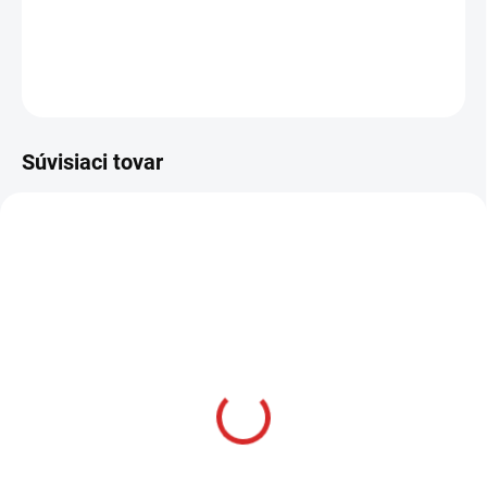
DETAILNÉ INFORMÁCIE
OPÝTAŤ SA
STRÁŽIŤ
Súvisiaci tovar
AKCIA
SKLADOM
Namman MUAY Active
krém 100g
€12,99