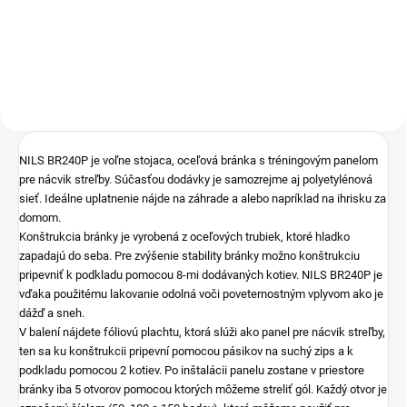
Do košíka
NILS BR240P je voľne stojaca, oceľová bránka s tréningovým panelom
pre nácvik streľby. Súčasťou dodávky je samozrejme aj polyetylénová
sieť. Ideálne uplatnenie nájde na záhrade a alebo napríklad na ihrisku za
domom.
Konštrukcia bránky je vyrobená z oceľových trubiek, ktoré hladko
zapadajú do seba. Pre zvýšenie stability bránky možno konštrukciu
pripevniť k podkladu pomocou 8-mi dodávaných kotiev. NILS BR240P je
vďaka použitému lakovanie odolná voči poveternostným vplyvom ako je
dážď a sneh.
V balení nájdete fóliovú plachtu, ktorá slúži ako panel pre nácvik streľby,
ten sa ku konštrukcii pripevní pomocou pásikov na suchý zips a k
podkladu pomocou 2 kotiev. Po inštalácii panelu zostane v priestore
bránky iba 5 otvorov pomocou ktorých môžeme streliť gól. Každý otvor je