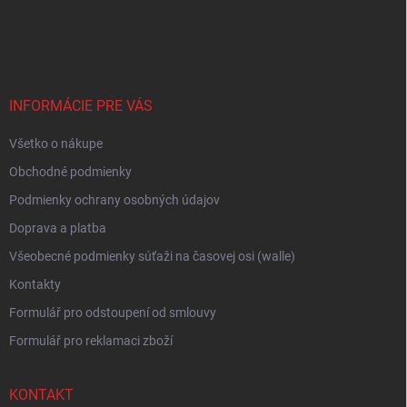
Z
á
p
ä
t
i
INFORMÁCIE PRE VÁS
e
Všetko o nákupe
Obchodné podmienky
Podmienky ochrany osobných údajov
Doprava a platba
Všeobecné podmienky súťaži na časovej osi (walle)
Kontakty
Formulář pro odstoupení od smlouvy
Formulář pro reklamaci zboží
KONTAKT