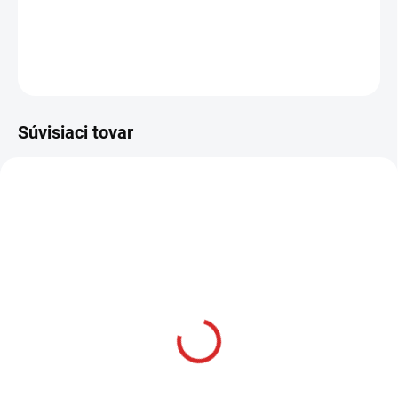
DETAILNÉ INFORMÁCIE
OPÝTAŤ SA
STRÁŽIŤ
Súvisiaci tovar
AKCIA
SKLADOM
Namman MUAY Active
krém 100g
€12,99