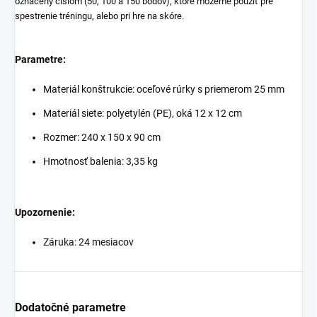
označený číslom (50, 100 a 150 bodov), ktoré môžeme použiť pre
spestrenie tréningu, alebo pri hre na skóre.
Parametre:
Materiál konštrukcie: oceľové rúrky s priemerom 25 mm
Materiál siete: polyetylén (PE), oká 12 x 12 cm
Rozmer: 240 x 150 x 90 cm
Hmotnosť balenia: 3,35 kg
Upozornenie:
Záruka: 24 mesiacov
Dodatočné parametre