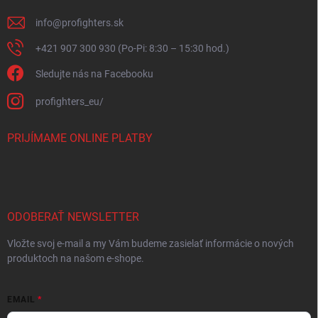
info
@
profighters.sk
+421 907 300 930 (Po-Pi: 8:30 – 15:30 hod.)
Sledujte nás na Facebooku
profighters_eu/
PRIJÍMAME ONLINE PLATBY
ODOBERAŤ NEWSLETTER
Vložte svoj e-mail a my Vám budeme zasielať informácie o nových
produktoch na našom e-shope.
EMAIL