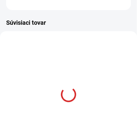
OPÝTAŤ SA
STRÁŽIŤ
Súvisiaci tovar
AKCIA
SKLADOM
Namman MUAY Active
krém 100g
€12,99
Do košíka