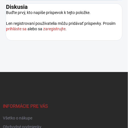
Diskusia
Buďte prvý, kto napíše príspevok k tejto položke.
Len registrovaní používatelia môžu pridávať príspevky. Prosím
prihláste sa
alebo sa
zaregistrujte
.
Z
á
p
ä
t
i
INFORMÁCIE PRE VÁS
e
Všetko o nákupe
Obchodné podmienky