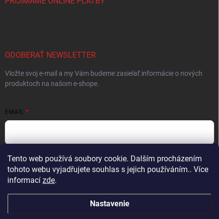
PRIJÍMAME ONLINE PLATBY
ODOBERAŤ NEWSLETTER
Vložte svoj e-mail a my Vám budeme zasielať informácie o nových
produktoch na našom e-shope.
EMAIL
Tento web používá soubory cookie. Dalším procházením
Vložením e-mailu súhlasíte s
podmienkami ochrany osobných údajov
tohoto webu vyjadřujete souhlas s jejich používáním.. Více
Prihlásiť sa
informací
zde
.
Nastavenie