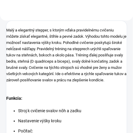
Malý a elegantný stepper, s ktorým vďaka pravidelnému cvičeniu
môžete získať elegantné, štíhle a pevné zadok. Výhodou tohto modelu je
možnosť nastavenia výšky kroku. Pohodlné cvičenie poskytujú široké
nekĺzavé nášľapy. Pravidelný tréning na stepprech urýchli spaľovanie
tukov na stehnách, bokoch a okolo pása. Tréning ďalej posilňuje svaly
bedra, stehná (D quadriceps a biceps), svaly dolné končatiny, zadok a
brušné svaly. Cvičenie na týchto strojoch sú vhodné pre ženy a mužov
všetkých vekových kategórií. Ide o efektívne a rýchle spaľovanie tukov a
zároveň posilňovanie svalov a prácu na zlepšenie kondície.
Funkcia:
Stroj k cvičenie svalov nôh a zadku
Nastavenie výšky kroku
Počítač: