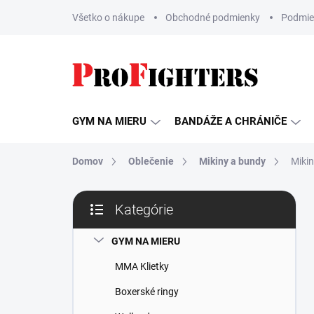
Prejsť
Všetko o nákupe
Obchodné podmienky
Podmie
na
obsah
GYM NA MIERU
BANDÁŽE A CHRÁNIČE
Domov
Oblečenie
Mikiny a bundy
Miki
B
Kategórie
o
Preskočiť
č
kategórie
n
GYM NA MIERU
ý
MMA Klietky
p
a
Boxerské ringy
n