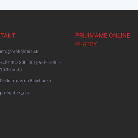
TAKT
PRIJÍMAME ONLINE
PLATBY
info
@
profighters.sk
+421 907 300 930 (Po-Pi: 8:30 –
15:30 hod.)
Sledujte nás na Facebooku
profighters_eu/