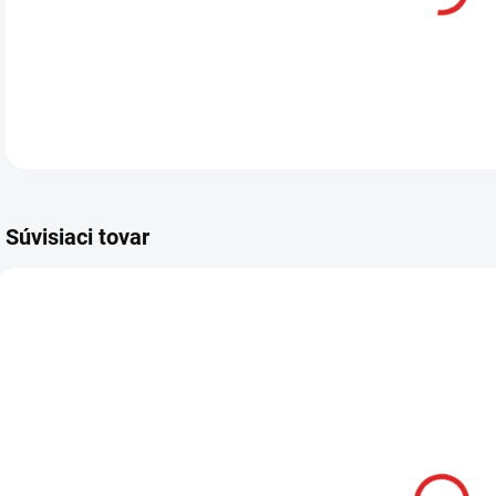
Súvisiaci tovar
AKCIA
SKLADOM
Namman
MUAY Active