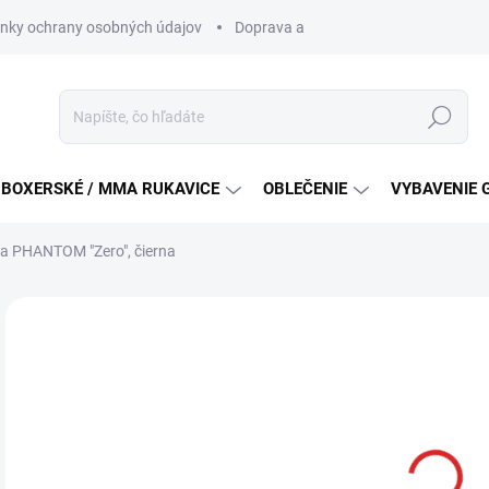
nky ochrany osobných údajov
Doprava a platba
Všeobecné podm
Hľadať
BOXERSKÉ / MMA RUKAVICE
OBLEČENIE
VYBAVENIE 
na PHANTOM "Zero", čierna
€
Jedn
SK
cena
VAR