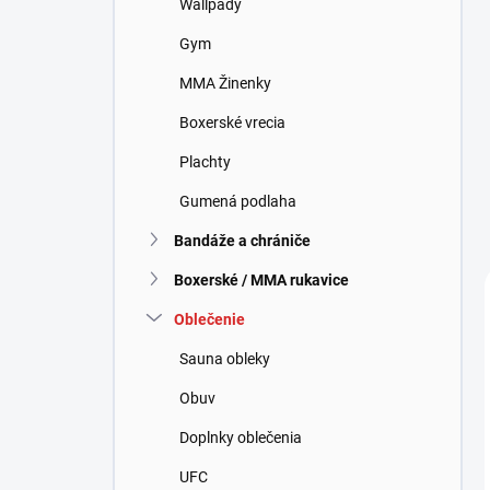
Wallpady
e
l
Gym
MMA Žinenky
Boxerské vrecia
Plachty
Gumená podlaha
Bandáže a chrániče
Boxerské / MMA rukavice
Oblečenie
Sauna obleky
Obuv
Doplnky oblečenia
UFC