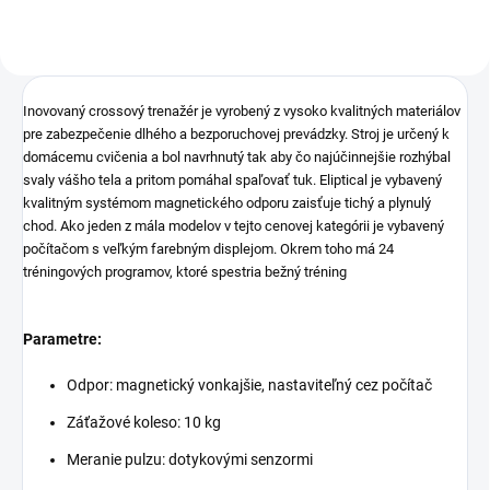
Inovovaný crossový trenažér je vyrobený z vysoko kvalitných materiálov
pre zabezpečenie dlhého a bezporuchovej prevádzky. Stroj je určený k
domácemu cvičenia a bol navrhnutý tak aby čo najúčinnejšie rozhýbal
svaly vášho tela a pritom pomáhal spaľovať tuk. Eliptical je vybavený
kvalitným systémom magnetického odporu zaisťuje tichý a plynulý
chod. Ako jeden z mála modelov v tejto cenovej kategórii je vybavený
počítačom s veľkým farebným displejom. Okrem toho má 24
tréningových programov, ktoré spestria bežný tréning
Parametre:
Odpor: magnetický vonkajšie, nastaviteľný cez počítač
Záťažové koleso: 10 kg
Meranie pulzu: dotykovými senzormi