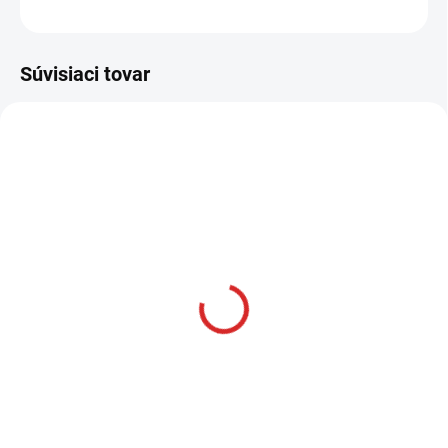
OPÝTAŤ SA
STRÁŽIŤ
Súvisiaci tovar
AKCIA
SKLADOM
Namman MUAY Active
krém 100g
€12,99
Do košíka