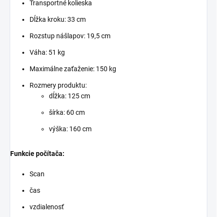
Transportné kolieska
Dĺžka kroku: 33 cm
Rozstup nášlapov: 19,5 cm
Váha: 51 kg
Maximálne zaťaženie: 150 kg
Rozmery produktu:
dĺžka: 125 cm
šírka: 60 cm
výška: 160 cm
Funkcie počítača:
Scan
čas
vzdialenosť