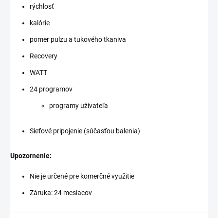
rýchlosť
kalórie
pomer pulzu a tukového tkaniva
Recovery
WATT
24 programov
programy užívateľa
Sieťové pripojenie (súčasťou balenia)
Upozornenie:
Nie je určené pre komerčné využitie
Záruka: 24 mesiacov