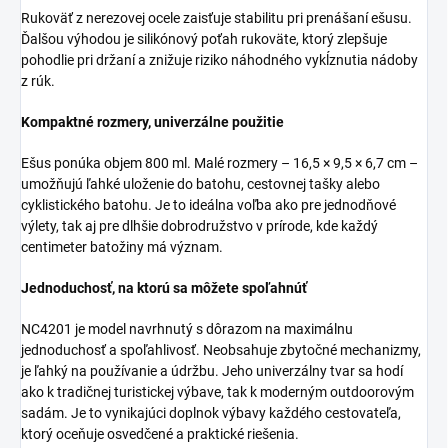
Rukoväť z nerezovej ocele zaisťuje stabilitu pri prenášaní ešusu.
Ďalšou výhodou je silikónový poťah rukoväte, ktorý zlepšuje
pohodlie pri držaní a znižuje riziko náhodného vykĺznutia nádoby
z rúk.
Kompaktné rozmery, univerzálne použitie
Ešus ponúka objem 800 ml. Malé rozmery – 16,5 × 9,5 × 6,7 cm –
umožňujú ľahké uloženie do batohu, cestovnej tašky alebo
cyklistického batohu. Je to ideálna voľba ako pre jednodňové
výlety, tak aj pre dlhšie dobrodružstvo v prírode, kde každý
centimeter batožiny má význam.
Jednoduchosť, na ktorú sa môžete spoľahnúť
NC4201 je model navrhnutý s dôrazom na maximálnu
jednoduchosť a spoľahlivosť. Neobsahuje zbytočné mechanizmy,
je ľahký na používanie a údržbu. Jeho univerzálny tvar sa hodí
ako k tradičnej turistickej výbave, tak k moderným outdoorovým
sadám. Je to vynikajúci doplnok výbavy každého cestovateľa,
ktorý oceňuje osvedčené a praktické riešenia.