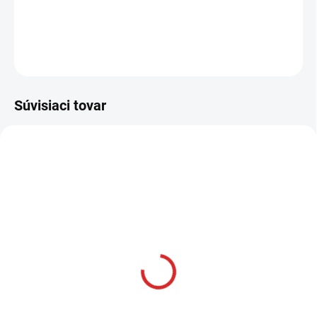
DETAILNÉ INFORMÁCIE
OPÝTAŤ SA
STRÁŽIŤ
Súvisiaci tovar
AKCIA
SKLADOM
Namman MUAY Active
krém 100g
€12,99