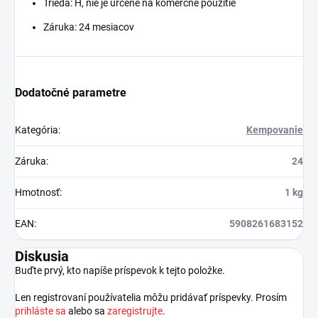
Trieda: H, nie je určené na komerčné použitie
Záruka: 24 mesiacov
Dodatočné parametre
Kategória
:
Kempovanie
Záruka
:
24
Hmotnosť
:
1 kg
EAN
:
5908261683152
Diskusia
Buďte prvý, kto napíše príspevok k tejto položke.
Len registrovaní používatelia môžu pridávať príspevky. Prosím
prihláste sa
alebo sa
zaregistrujte
.