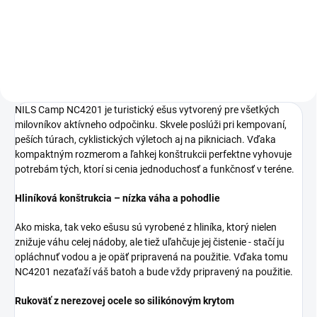
Do košíka
NILS Camp NC4201 je turistický ešus vytvorený pre všetkých
milovníkov aktívneho odpočinku. Skvele poslúži pri kempovaní,
peších túrach, cyklistických výletoch aj na pikniciach. Vďaka
kompaktným rozmerom a ľahkej konštrukcii perfektne vyhovuje
potrebám tých, ktorí si cenia jednoduchosť a funkčnosť v teréne.
Hliníková konštrukcia – nízka váha a pohodlie
Ako miska, tak veko ešusu sú vyrobené z hliníka, ktorý nielen
znižuje váhu celej nádoby, ale tiež uľahčuje jej čistenie - stačí ju
opláchnuť vodou a je opäť pripravená na použitie. Vďaka tomu
NC4201 nezaťaží váš batoh a bude vždy pripravený na použitie.
Rukoväť z nerezovej ocele so silikónovým krytom