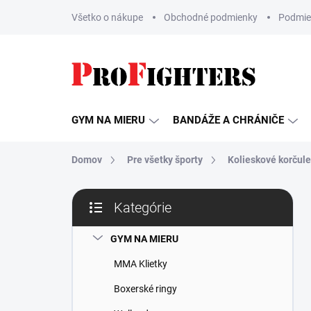
Prejsť
Všetko o nákupe
Obchodné podmienky
Podmie
na
obsah
GYM NA MIERU
BANDÁŽE A CHRÁNIČE
Domov
Pre všetky športy
Kolieskové korčule
B
Kategórie
o
Preskočiť
č
kategórie
n
GYM NA MIERU
ý
MMA Klietky
p
a
Boxerské ringy
n