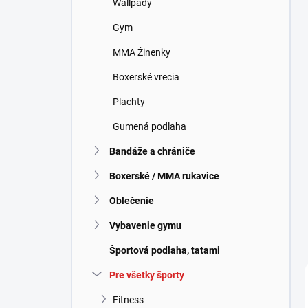
Wallpady
e
l
Gym
MMA Žinenky
Boxerské vrecia
Plachty
Gumená podlaha
Bandáže a chrániče
Boxerské / MMA rukavice
Oblečenie
Vybavenie gymu
Športová podlaha, tatami
Pre všetky športy
Fitness