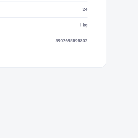
24
1 kg
5907695595802