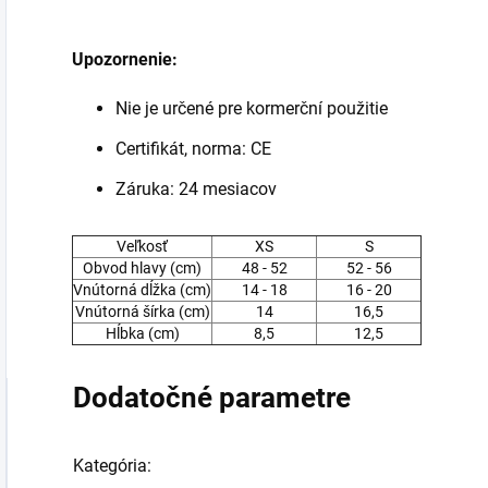
Upozornenie:
Nie je určené pre kormerční použitie
Certifikát, norma: CE
Záruka: 24 mesiacov
Veľkosť
XS
S
Obvod hlavy (cm)
48 - 52
52 - 56
Vnútorná dĺžka (cm)
14 - 18
16 - 20
Vnútorná šírka (cm)
14
16,5
Hĺbka (cm)
8,5
12,5
Dodatočné parametre
Kategória
: