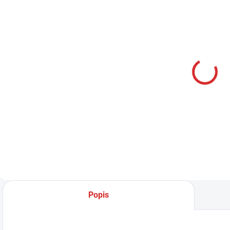
SKLADOM
Namman
MUAY Active
krém 100g
€12,99
Do košíka
Popis