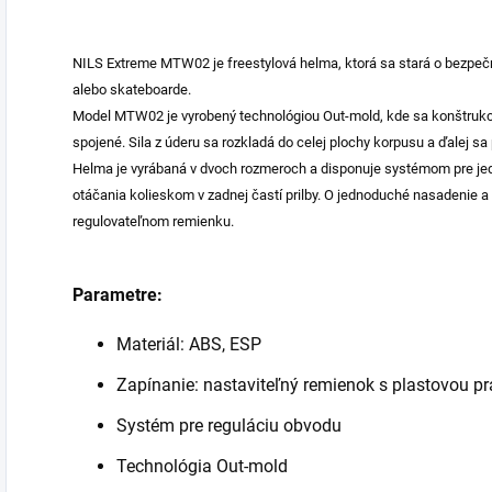
NILS Extreme MTW02 je freestylová helma, ktorá sa stará o bezpečnú
alebo skateboarde.
Model MTW02 je vyrobený technológiou Out-mold, kde sa konštrukcia
spojené. Sila z úderu sa rozkladá do celej plochy korpusu a ďalej s
Helma je vyrábaná v dvoch rozmeroch a disponuje systémom pre j
otáčania kolieskom v zadnej častí prilby. O jednoduché nasadenie 
regulovateľnom remienku.
Parametre:
Materiál: ABS, ESP
Zapínanie: nastaviteľný remienok s plastovou p
Systém pre reguláciu obvodu
Technológia Out-mold