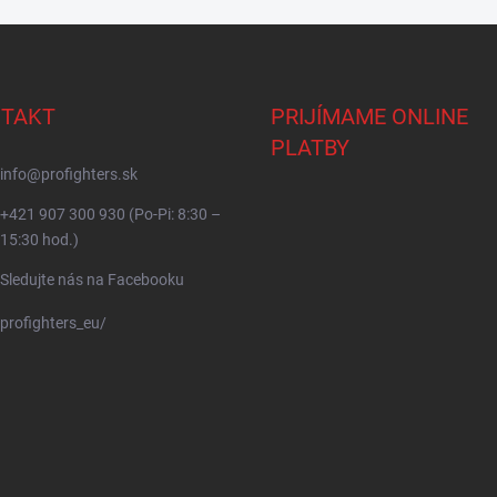
TAKT
PRIJÍMAME ONLINE
PLATBY
info
@
profighters.sk
+421 907 300 930 (Po-Pi: 8:30 –
15:30 hod.)
Sledujte nás na Facebooku
profighters_eu/