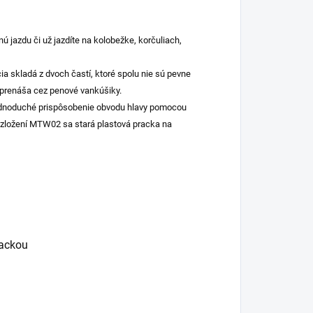
 jazdu či už jazdíte na kolobežke, korčuliach,
 skladá z dvoch častí, ktoré spolu nie sú pevne
a prenáša cez penové vankúšiky.
ednoduché prispôsobenie obvodu hlavy pomocou
a zložení MTW02 sa stará plastová pracka na
rackou