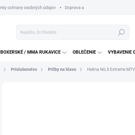
nky ochrany osobných údajov
Doprava a platba
Všeobecné podm
Hľadať
BOXERSKÉ / MMA RUKAVICE
OBLEČENIE
VYBAVENIE 
Príslušenstvo
Prilby na hlavu
Helma NILS Extreme MT
ZNAČKA:
NILS EXTREME
€1
Jedn
SKL
cena