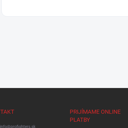
TAKT
PRIJÍMAME ONLINE
PLATBY
info
@
profighters.sk