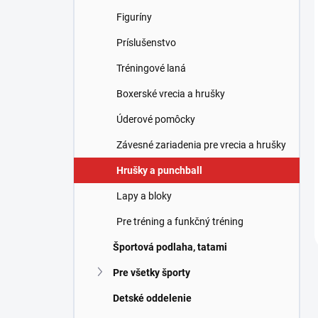
Figuríny
Príslušenstvo
Tréningové laná
Boxerské vrecia a hrušky
Úderové pomôcky
Závesné zariadenia pre vrecia a hrušky
Hrušky a punchball
Lapy a bloky
Pre tréning a funkčný tréning
Športová podlaha, tatami
Pre všetky športy
Detské oddelenie