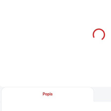
SKLADOM
Namman
MUAY Active
krém 100g
€12,99
Do košíka
Popis