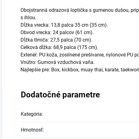
Obojstranná odrazová loptička s gumenou dušou, pr
s ihlou.
Dĺžka vrecka: 13,8 palca 35 cm (35 cm).
Obvod vrecka: 24 palcov (61 cm).
Dĺžka tlmiča: 27,5 palca (70 cm).
Celková dĺžka: 68,9 palca (175 cm).
Exteriér: PU koža, zosilnené prešívanie, nylonové PU p
Vnútro: Gumová vzduchová vaňa.
Najlepšie pre: Box, kickbox, muay thai, karate, taekwo
Dodatočné parametre
Kategória
:
Hmotnosť
: