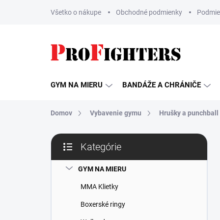
Prejsť
Všetko o nákupe
Obchodné podmienky
Podmie
na
obsah
GYM NA MIERU
BANDÁŽE A CHRÁNIČE
Domov
Vybavenie gymu
Hrušky a punchball
B
Kategórie
o
Preskočiť
č
kategórie
n
GYM NA MIERU
ý
MMA Klietky
p
a
Boxerské ringy
n