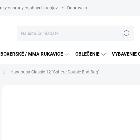
nky ochrany osobných údajov
Doprava a platba
Všeobecné podm
Hľadať
BOXERSKÉ / MMA RUKAVICE
OBLEČENIE
VYBAVENIE 
Hayabusa Classic 12 "Sphere Double End Bag"
ZNAČKA:
HAYABUSA
€5
Jedn
VY
cena
DETA