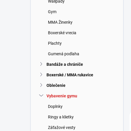
Wallpady
e
l
Gym
MMA Žinenky
Boxerské vrecia
Plachty
Gumená podlaha
Bandáže a chrániče
Boxerské / MMA rukavice
Oblečenie
Vybavenie gymu
Doplnky
Ringy a klietky
Záťažové vesty