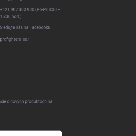
+421 907 300 930 (Po-Pi: 8:30 –
15:30 hod.)
Sledujte nás na Facebooku
profighters_eu/
ácie o nových produktoch na