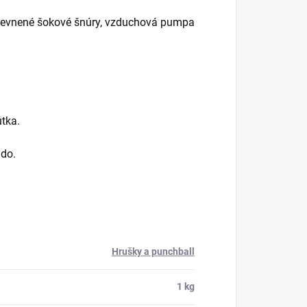
ipevnené šokové šnúry, vzduchová pumpa
útka.
ndo.
Hrušky a punchball
1 kg