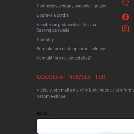
Podmienky ochrany osobných údajov
Doprava a platba
Všeobecné podmienky súťaži na
časovej osi (walle)
Kontakty
Formulář pro odstoupení od smlouvy
Formulář pro reklamaci zboží
ODOBERAŤ NEWSLETTER
Vložte svoj e-mail a my Vám budeme zasielať inform
našom e-shope.
EMAIL