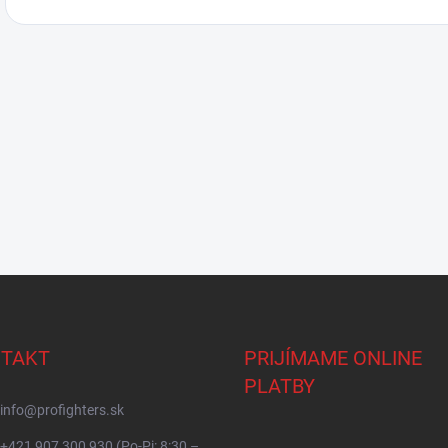
TAKT
PRIJÍMAME ONLINE
PLATBY
info
@
profighters.sk
+421 907 300 930 (Po-Pi: 8:30 –