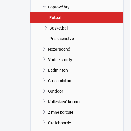
Loptové hry
Futbal
Basketbal
Príslušenstvo
Nezaradené
Vodné športy
Bedminton
Crossminton
Outdoor
Kolieskové korčule
Zimné korčule
Skateboardy