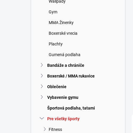
Wallpady
e
l
Gym
MMA Žinenky
Boxerské vrecia
Plachty
Gumená podlaha
Bandáže a chrániče
Boxerské / MMA rukavice
Oblečenie
Vybavenie gymu
Športová podlaha, tatami
Pre všetky športy
Fitness