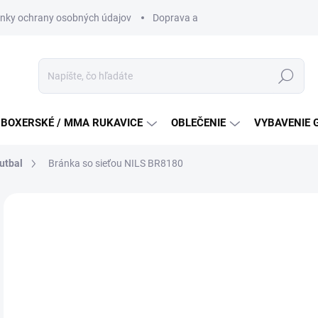
nky ochrany osobných údajov
Doprava a platba
Všeobecné podm
Hľadať
BOXERSKÉ / MMA RUKAVICE
OBLEČENIE
VYBAVENIE 
utbal
Bránka so sieťou NILS BR8180
ZNAČKA:
NILS
€7
Jedn
SK
cena