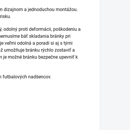
ym dizajnom a jednoduchou montážou.
risku.
ý, odolný proti deformácii, poškodeniu a
emusíme báť skladania bránky pri
e veľmi odolná a poradí si aj s tými
ž umožňuje bránku rýchlo zostaviť a
rým je možné bránku bezpečne upevniť k
h futbalových nadšencov.