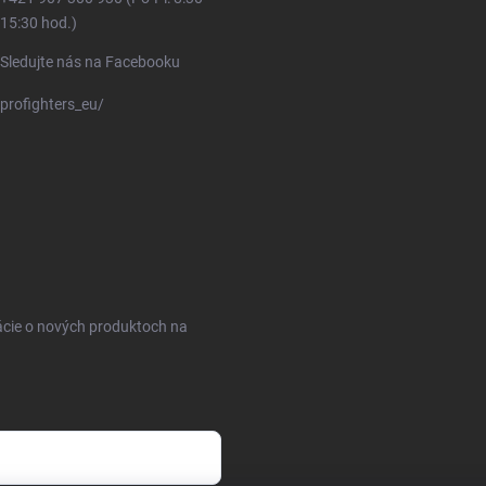
15:30 hod.)
Sledujte nás na Facebooku
profighters_eu/
ácie o nových produktoch na