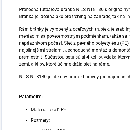
Prenosná futbalová bránka NILS NT8180 s origináln
Bránka je ideálna ako pre tréning na záhrade, tak na ih
Rám bránky je vyrobený z oceľových trubiek, je stabiln
meniacim sa poveternostným podmienkam, takže sa n
nepriaznivom počasí. Sieť z pevného polyetylénu (PE) j
najsilnejšími strelami. Jednoduchá montáž a demontá
premiestniť. Súčasťou setu sú aj 4 kolíky, vďaka kto
zemi, a klipy, ktoré účinne držia sieť na ráme.
NILS NT8180 je ideálny produkt určený pre najmenšíc
Parametre:
Materiál: oceľ, PE
Rozmery: