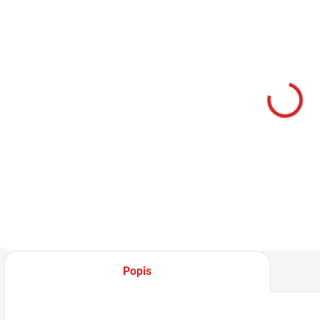
SKLADOM
Namman
MUAY Active
krém 100g
€12,99
Do košíka
Popis