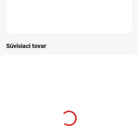
DETAILNÉ INFORMÁCIE
OPÝTAŤ SA
STRÁŽIŤ
Súvisiaci tovar
AKCIA
SKLADOM
Namman MUAY Active
krém 100g
€12,99