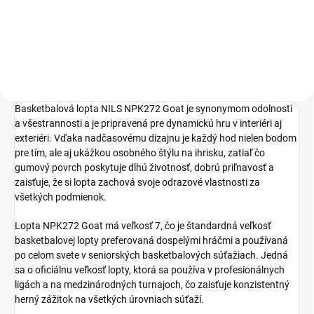
Do košíka
Basketbalová lopta NILS NPK272 Goat je synonymom odolnosti
a všestrannosti a je pripravená pre dynamickú hru v interiéri aj
exteriéri. Vďaka nadčasovému dizajnu je každý hod nielen bodom
pre tím, ale aj ukážkou osobného štýlu na ihrisku, zatiaľ čo
gumový povrch poskytuje dlhú životnosť, dobrú priľnavosť a
zaisťuje, že si lopta zachová svoje odrazové vlastnosti za
všetkých podmienok.
Lopta NPK272 Goat má veľkosť 7, čo je štandardná veľkosť
basketbalovej lopty preferovaná dospelými hráčmi a používaná
po celom svete v seniorských basketbalových súťažiach. Jedná
sa o oficiálnu veľkosť lopty, ktorá sa používa v profesionálnych
ligách a na medzinárodných turnajoch, čo zaisťuje konzistentný
herný zážitok na všetkých úrovniach súťaží.