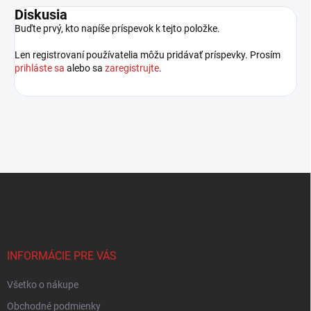
Diskusia
Buďte prvý, kto napíše príspevok k tejto položke.
Len registrovaní používatelia môžu pridávať príspevky. Prosím
prihláste sa
alebo sa
zaregistrujte
.
Z
á
p
ä
t
i
INFORMÁCIE PRE VÁS
e
Všetko o nákupe
Obchodné podmienky