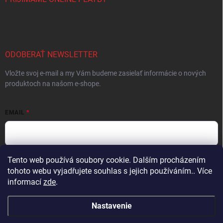
ODOBERAŤ NEWSLETTER
Vložte svoj e-mail a my Vám budeme zasielať informácie o nových
produktoch na našom e-shope.
EMAIL
Tento web používá soubory cookie. Dalším procházením
Vložením e-mailu súhlasíte s
podmienkami ochrany osobných údajov
tohoto webu vyjadřujete souhlas s jejich používáním.. Více
Prihlásiť sa
informací
zde
.
Nastavenie