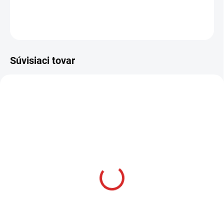
DETAILNÉ INFORMÁCIE
OPÝTAŤ SA
STRÁŽIŤ
Súvisiaci tovar
AKCIA
SKLADOM
Namman MUAY Active
krém 100g
€12,99
Do košíka