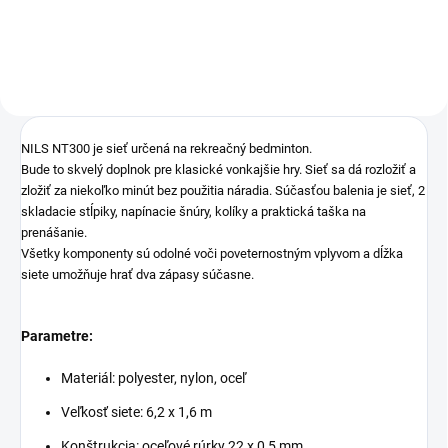
NILS NT300 je sieť určená na rekreačný bedminton.
Bude to skvelý doplnok pre klasické vonkajšie hry. Sieť sa dá rozložiť a
zložiť za niekoľko minút bez použitia náradia. Súčasťou balenia je sieť, 2
skladacie stĺpiky, napínacie šnúry, kolíky a praktická taška na
prenášanie.
Všetky komponenty sú odolné voči poveternostným vplyvom a dĺžka
siete umožňuje hrať dva zápasy súčasne.
Parametre:
Materiál: polyester, nylon, oceľ
Veľkosť siete: 6,2 x 1,6 m
Konštrukcia: oceľové rúrky 22 x 0,5 mm