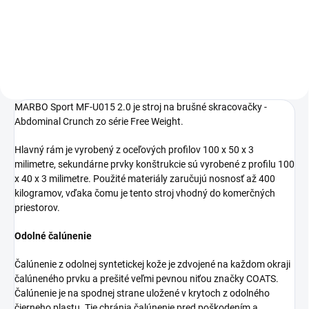
Do košíka
MARBO Sport MF-U015 2.0 je stroj na brušné skracovačky -
Abdominal Crunch zo série Free Weight.
Hlavný rám je vyrobený z oceľových profilov 100 x 50 x 3
milimetre, sekundárne prvky konštrukcie sú vyrobené z profilu 100
x 40 x 3 milimetre. Použité materiály zaručujú nosnosť až 400
kilogramov, vďaka čomu je tento stroj vhodný do komerčných
priestorov.
Odolné čalúnenie
Čalúnenie z odolnej syntetickej kože je zdvojené na každom okraji
čalúneného prvku a prešité veľmi pevnou niťou značky COATS.
Čalúnenie je na spodnej strane uložené v krytoch z odolného
čierneho plastu. Tie chránia čalúnenie pred poškodením a