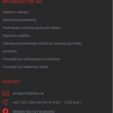
i
INFORMÁCIE PRE VÁS
e
Všetko o nákupe
Obchodné podmienky
Podmienky ochrany osobných údajov
Doprava a platba
Všeobecné podmienky súťaži na časovej osi (walle)
Kontakty
Formulář pro odstoupení od smlouvy
Formulář pro reklamaci zboží
KONTAKT
info
@
profighters.sk
+421 907 300 930 (Po-Pi: 8:30 – 15:30 hod.)
Sledujte nás na Facebooku