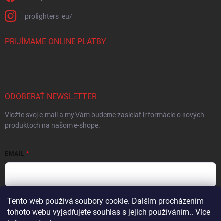
profighters_eu/
PRIJÍMAME ONLINE PLATBY
ODOBERAŤ NEWSLETTER
Vložte svoj e-mail a my Vám budeme zasielať informácie o nových
produktoch na našom e-shope.
EMAIL
Tento web používá soubory cookie. Dalším procházením
Vložením e-mailu súhlasíte s
podmienkami ochrany osobných údajov
tohoto webu vyjadřujete souhlas s jejich používáním.. Více
Prihlásiť sa