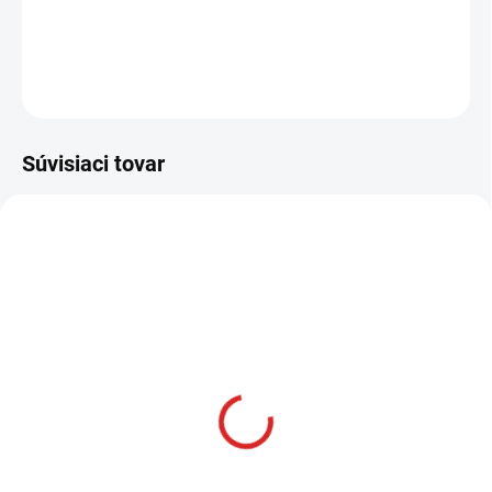
DETAILNÉ INFORMÁCIE
OPÝTAŤ SA
STRÁŽIŤ
Súvisiaci tovar
AKCIA
SKLADOM
Namman MUAY Active
krém 100g
€12,99