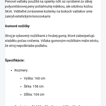
Penové valčeky použité na opierky nôh sú vyrobené zo silnej
polyuretánovej peny potiahnutej mäkkou, ale odolnou kožou
SKAI. Viditeľné zvrásnenie koženky na bokoch valčekov sme
zakryli estetickými koncovkami.
Gumové nožičky
Stroj je vybavený nožičkami z hrubej gumy, ktoré zabezpečujú
stabilitu počas cvičenia. Vďaka gumovým nožičkám máte istotu,
že stroj nepoškriabe podlahu.
Špecifikácie:
Rozmery:
Výška: 160 cm
Šírka: 158 cm
Dĺžka: 104 cm