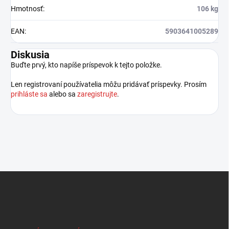
Hmotnosť
:
106 kg
EAN
:
5903641005289
Diskusia
Buďte prvý, kto napíše príspevok k tejto položke.
Len registrovaní používatelia môžu pridávať príspevky. Prosím
prihláste sa
alebo sa
zaregistrujte
.
Z
á
p
ä
t