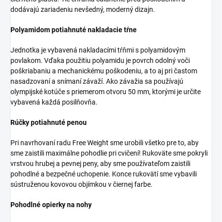
dodávajú zariadeniu nevšedný, moderný dizajn.
Polyamidom potiahnuté nakladacie tŕne
Jednotka je vybavená nakladacími tŕňmi s polyamidovým
povlakom. Vďaka použitiu polyamidu je povrch odolný voči
poškriabaniu a mechanickému poškodeniu, a to aj pri častom
nasadzovaní a snímaní závaží. Ako závažia sa používajú
olympijské kotúče s priemerom otvoru 50 mm, ktorými je určite
vybavená každá posilňovňa.
Rúčky potiahnuté penou
Pri navrhovaní radu Free Weight sme urobili všetko pre to, aby
sme zaistili maximálne pohodlie pri cvičení! Rukoväte sme pokryli
vrstvou hrubej a pevnej peny, aby sme používateľom zaistili
pohodlné a bezpečné uchopenie. Konce rukovätí sme vybavili
sústruženou kovovou objímkou v čiernej farbe.
Pohodlné opierky na nohy